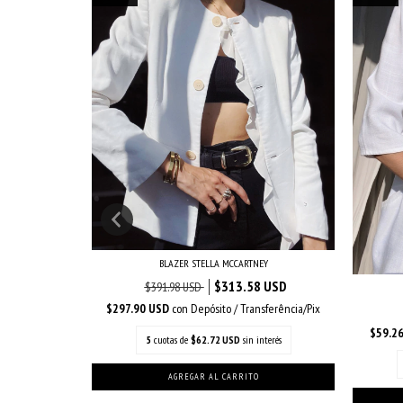
BLAZER STELLA MCCARTNEY
$313.58 USD
$391.98 USD
ONS
$297.90 USD
con
Depósito / Transferência/Pix
$59.2
5
cuotas de
$62.72 USD
sin interés
sferência/Pix
nterés