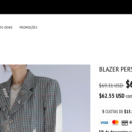
RE-DONE
PROMOÇÕES
BLAZER PER
$
$69.31 USD
$62.55 USD
co
5
CUOTAS DE
$13.
5% de descuento
pa