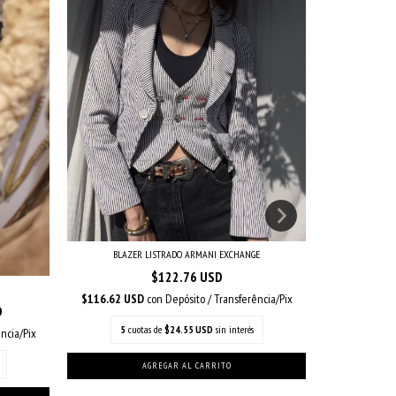
BLAZER LISTRADO ARMANI EXCHANGE
$122.76 USD
$116.62 USD
con
Depósito / Transferência/Pix
D
$28.26 US
5
cuotas de
$24.55 USD
sin interés
ncia/Pix
5
cu