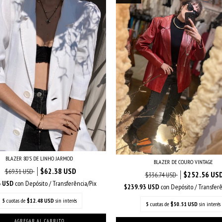
BLAZER 80’S DE LINHO JARMOD
BLAZER DE COURO VINTAGE
$62.38 USD
$69.31 USD
$252.56 US
$336.74 USD
6 USD
con
Depósito / Transferência/Pix
$239.93 USD
con
Depósito / Transferê
5
cuotas de
$12.48 USD
sin interés
5
cuotas de
$50.51 USD
sin interés