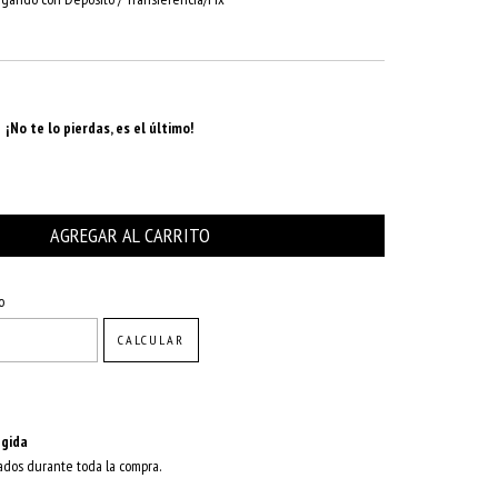
¡No te lo pierdas, es el último!
CAMBIAR CP
o
CALCULAR
gida
ados durante toda la compra.