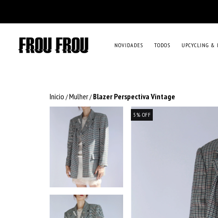
NOVIDADES
TODOS
UPCYCLING & 
Inicio
Mulher
Blazer Perspectiva Vintage
/
/
5
%
OFF