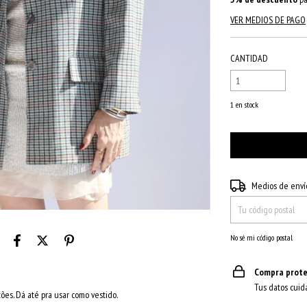
VER MEDIOS DE PAGO
CANTIDAD
1
en stock
Entregas para el CP:
Medios de enví
No sé mi código postal
Compra prote
Tus datos cuid
es. Dá até pra usar como vestido.