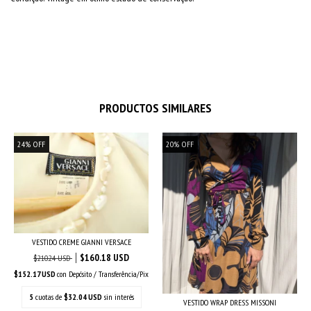
PRODUCTOS SIMILARES
24
%
OFF
20
%
OFF
VESTIDO CREME GIANNI VERSACE
$160.18 USD
$210.24 USD
$152.17 USD
con
Depósito / Transferência/Pix
5
cuotas de
$32.04 USD
sin interés
VESTIDO WRAP DRESS MISSONI