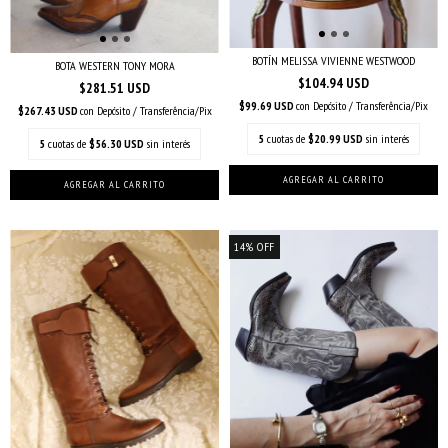
BOTÍN MELISSA VIVIENNE WESTWOOD
BOTA WESTERN TONY MORA
$104.94 USD
$281.51 USD
$99.69 USD
con
Depósito / Transferência/Pix
$267.43 USD
con
Depósito / Transferência/Pix
5
cuotas de
$20.99 USD
sin interés
5
cuotas de
$56.30 USD
sin interés
14
%
OFF