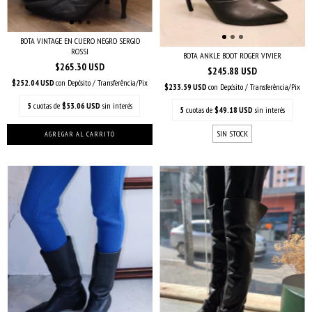
BOTA VINTAGE EN CUERO NEGRO SERGIO
ROSSI
BOTA ANKLE BOOT ROGER VIVIER
$265.30 USD
$245.88 USD
$252.04 USD
con
Depósito / Transferência/Pix
$233.59 USD
con
Depósito / Transferência/Pix
5
cuotas de
$53.06 USD
sin interés
5
cuotas de
$49.18 USD
sin interés
SIN STOCK