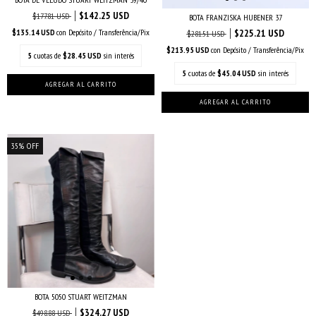
$142.25 USD
$177.81 USD
BOTA FRANZISKA HUBENER 37
$225.21 USD
$135.14 USD
con
Depósito / Transferência/Pix
$281.51 USD
$213.95 USD
con
Depósito / Transferência/Pix
5
cuotas de
$28.45 USD
sin interés
5
cuotas de
$45.04 USD
sin interés
35
%
OFF
BOTA 5050 STUART WEITZMAN
$324.27 USD
$498.88 USD