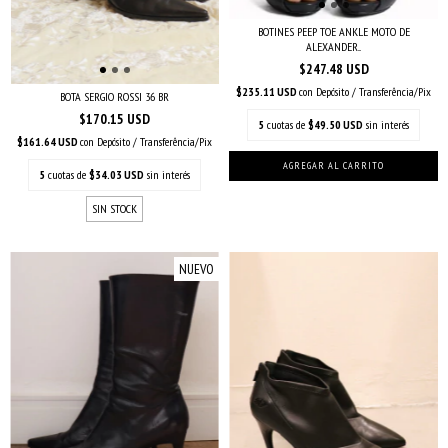
BOTINES PEEP TOE ANKLE MOTO DE
ALEXANDER...
$247.48 USD
$235.11 USD
con
Depósito / Transferência/Pix
BOTA SERGIO ROSSI 36 BR
$170.15 USD
5
cuotas de
$49.50 USD
sin interés
$161.64 USD
con
Depósito / Transferência/Pix
5
cuotas de
$34.03 USD
sin interés
SIN STOCK
NUEVO