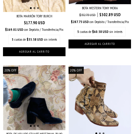
BOTA WESTERN TONY MORA
$302.89 USD
$352.78 USD
BOTA MARRÓN TORY BURCH
$287.75 USD
con
Depósito / Transferência/Pix
$177.90 USD
$169.01 USD
con
Depósito / Transferência/Pix
5
cuotas de
$60.58 USD
sin interés
5
cuotas de
$35.58 USD
sin interés
20
%
OFF
20
%
OFF
BOTA DE VELUDO STUART WEITZMAN 39/40