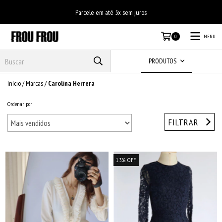
Parcele em até 5x sem juros
MENU
0
PRODUTOS
Início
/
Marcas
/
Carolina Herrera
Ordenar por
FILTRAR
13
%
OFF