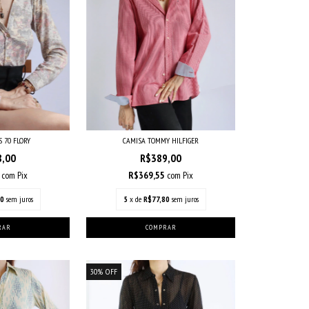
 70 FLORY
CAMISA TOMMY HILFIGER
8,00
R$389,00
0
com
Pix
R$369,55
com
Pix
60
sem juros
5
x de
R$77,80
sem juros
30
%
OFF