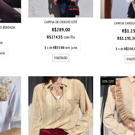
CAMISA DE CROCHÊ COTÊ
CAMISA CAROL
ÃO BORDADA
R$289,00
R$1.2
R$274,55
com
Pix
R$1.191,
ix
5
x de
R$57,80
sem juros
5
x de
R$250,
uros
ESGOTADO
ESGOT
30
%
OFF