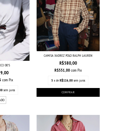
CAMISA XADREZ POLO RALPH LAUREN
R$580,00
CCI 00’S
R$551,00
com
Pix
89,00
55
com
Pix
5
x de
R$116,00
sem juros
80
sem juros
ADO