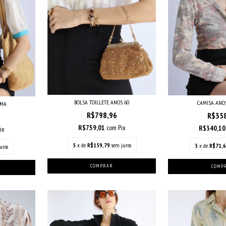
BOLSA TOILLETE ANOS 60
CAMISA ANOS
MMA
R$798,96
R$35
R$759,01
com
Pix
R$340,1
ix
5
x de
R$159,79
sem juros
5
x de
R$71,
uros