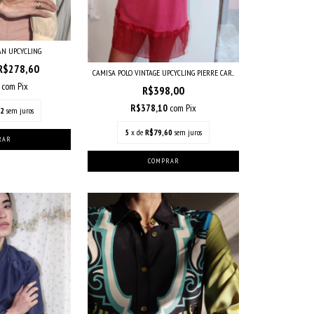
AN UPCYCLING
R$278,60
CAMISA POLO VINTAGE UPCYCLING PIERRE CAR...
7
com
Pix
R$398,00
R$378,10
com
Pix
72
sem juros
5
x de
R$79,60
sem juros