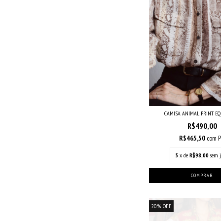
CAMISA ANIMAL PRINT E
R$490,00
R$465,50
com
P
5
x de
R$98,00
sem j
20
%
OFF