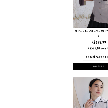
BLUSA ALFAIATARIA WALTER R
A...
R$398,99
R$379,04
com
P
5
x de
R$79,80
sem j