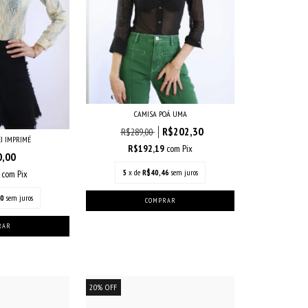
CAMISA POÁ UMA
R$202,30
R$289,00
EI IMPRIMÉ
R$192,19
com
Pix
0,00
5
x de
R$40,46
sem juros
0
com
Pix
00
sem juros
20
%
OFF