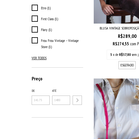
Etro (1)
First Class (1)
BLUSA VINTAGE SOBREPOSIÇ
Flory (1)
R$289,00
Frou Frou Vintage – Vintage
R$274,55
com
P
Store (1)
5
x de
R$57,80
sem j
VER TODOS
ESGOTADO
Preço
DE
ATÉ