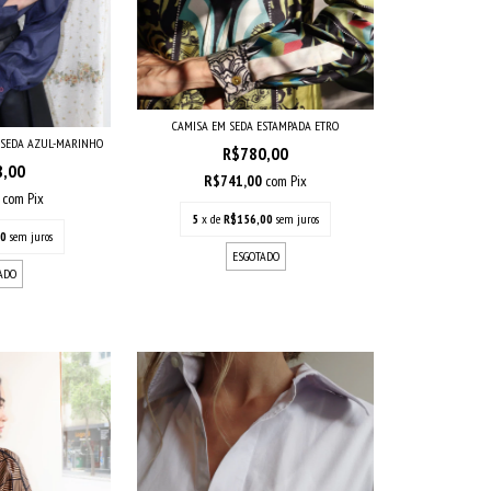
CAMISA EM SEDA ESTAMPADA ETRO
M SEDA AZUL-MARINHO
R$780,00
8,00
R$741,00
com
Pix
0
com
Pix
5
x de
R$156,00
sem juros
60
sem juros
ESGOTADO
ADO