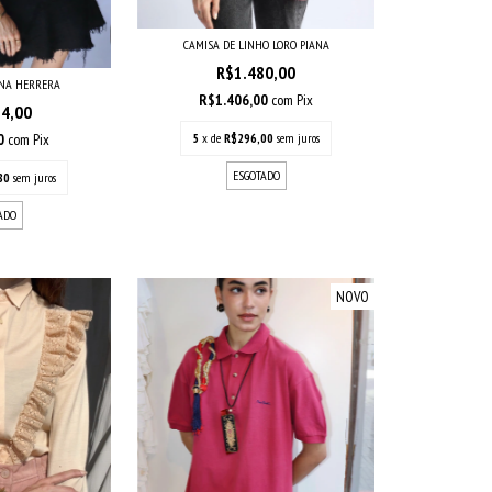
CAMISA DE LINHO LORO PIANA
R$1.480,00
INA HERRERA
R$1.406,00
com
Pix
54,00
5
x de
R$296,00
sem juros
30
com
Pix
ESGOTADO
80
sem juros
ADO
NOVO