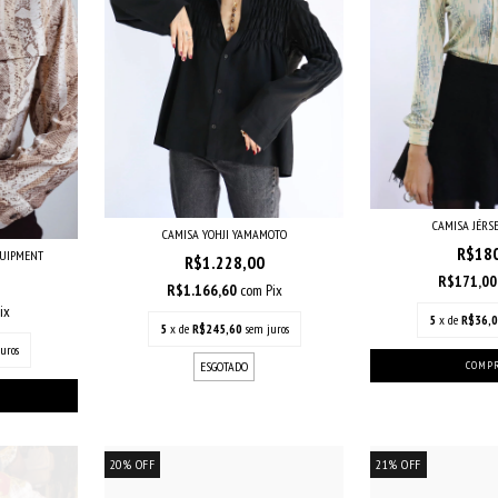
CAMISA JÉRS
CAMISA YOHJI YAMAMOTO
R$18
QUIPMENT
R$1.228,00
R$171,0
R$1.166,60
com
Pix
ix
5
x de
R$36,
5
x de
R$245,60
sem juros
uros
ESGOTADO
20
%
OFF
21
%
OFF