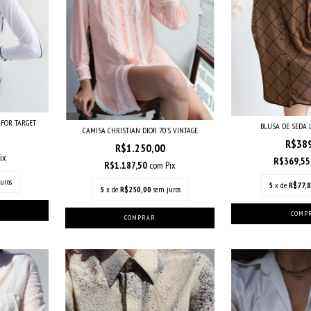
FOR TARGET
BLUSA DE SEDA 
CAMISA CHRISTIAN DIOR 70’S VINTAGE
R$38
R$1.250,00
ix
R$369,5
R$1.187,50
com
Pix
uros
5
x de
R$77,
5
x de
R$250,00
sem juros