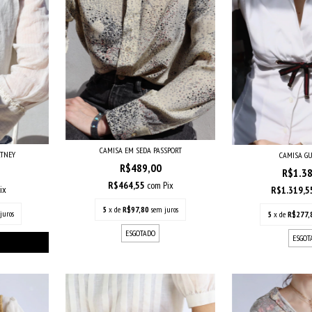
CAMISA EM SEDA PASSPORT
RTNEY
CAMISA GU
R$489,00
R$1.3
R$464,55
com
Pix
ix
R$1.319,
5
x de
R$97,80
sem juros
juros
5
x de
R$277,
ESGOTADO
ESGOT