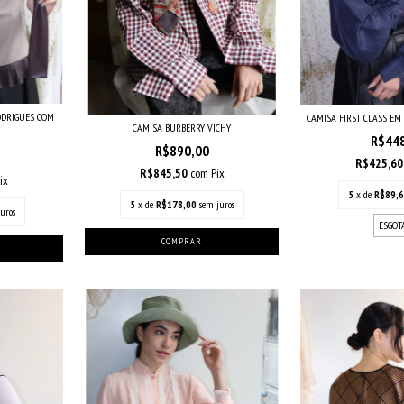
ODRIGUES COM
CAMISA FIRST CLASS E
CAMISA BURBERRY VICHY
R$44
R$890,00
R$425,6
R$845,50
com
Pix
ix
5
x de
R$89,
5
x de
R$178,00
sem juros
uros
ESGOT