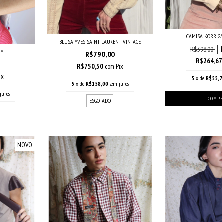
CAMISA KORRIG
BLUSA YVES SAINT LAURENT VINTAGE
R$398,00
HY
R$790,00
R$264,6
R$750,50
com
Pix
ix
5
x de
R$55,
5
x de
R$158,00
sem juros
juros
ESGOTADO
NOVO