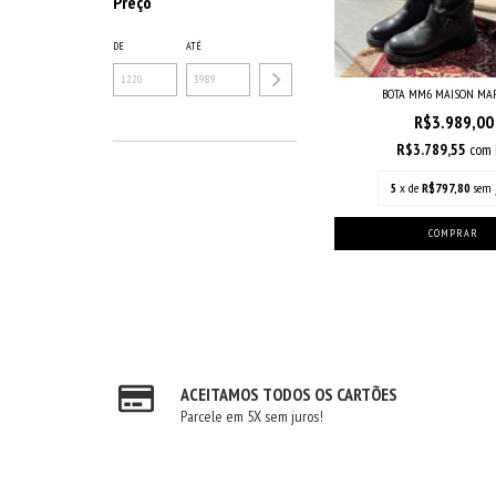
Preço
DE
ATÉ
BOTA MM6 MAISON MAR
R$3.989,00
R$3.789,55
com
5
x de
R$797,80
sem 
ACEITAMOS TODOS OS CARTÕES
Parcele em 5X sem juros!