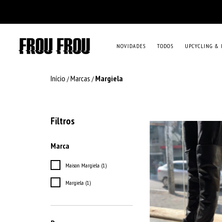
NOVIDADES
TODOS
UPCYCLING & 
Início
Marcas
Margiela
/
/
Filtros
Marca
Maison Margiela (1)
Margiela (1)