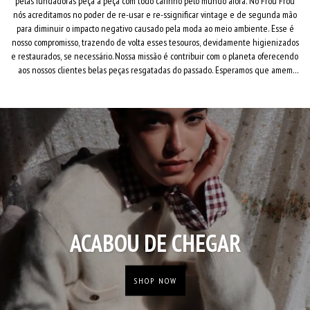
pelas fundadoras peça a peça com todo carinho pelo mundo afora. No Frou Frou
nós acreditamos no poder de re-usar e re-ssignificar vintage e de segunda mão
para diminuir o impacto negativo causado pela moda ao meio ambiente. Esse é
nosso compromisso, trazendo de volta esses tesouros, devidamente higienizados
e restaurados, se necessário. Nossa missão é contribuir com o planeta oferecendo
aos nossos clientes belas peças resgatadas do passado. Esperamos que amem
seus garimpos tanto quanto nós. Vamos garimpar?
ACABOU DE CHEGAR
SHOP NOW