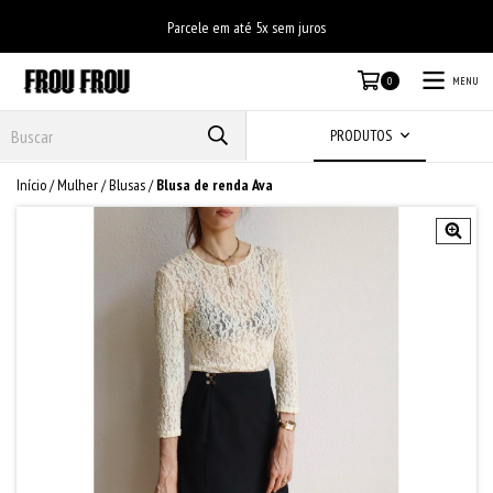
Parcele em até 5x sem juros
MENU
0
PRODUTOS
Início
/
Mulher
/
Blusas
/
Blusa de renda Ava