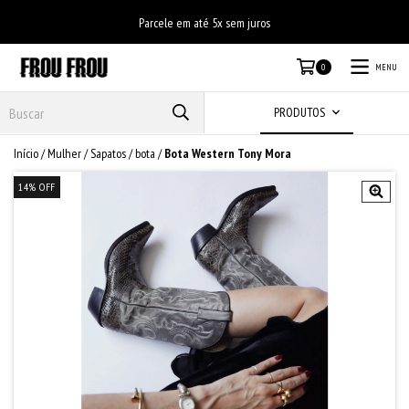
Parcele em até 5x sem juros
MENU
0
PRODUTOS
Início
/
Mulher
/
Sapatos
/
bota
/
Bota Western Tony Mora
14
%
OFF