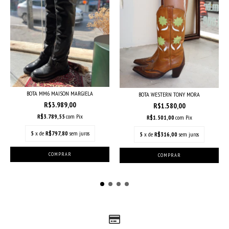
BOTA MM6 MAISON MARGIELA
BOTA WESTERN TONY MORA
R$3.989,00
R$1.580,00
R$3.789,55
com
Pix
R$1.501,00
com
Pix
5
x de
R$797,80
sem juros
5
x de
R$316,00
sem juros