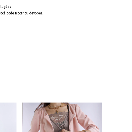
oluções
você pode trocar ou devolver.
12
%
OFF