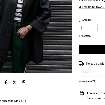
VER MEIOS DE PAGA
QUANTIDADE
1
em estoque
Entregas para o CEP:
Meios de envio
Não sei meu CEP
Compra prote
Seus dados cui
s encapados de couro