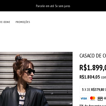
Parcele em até 5x sem juros
RE-DONE
PROMOÇÕES
CASACO DE C
R$1.899,
R$1.804,05
co
5
X DE
R$379,80
5% de desconto
pag