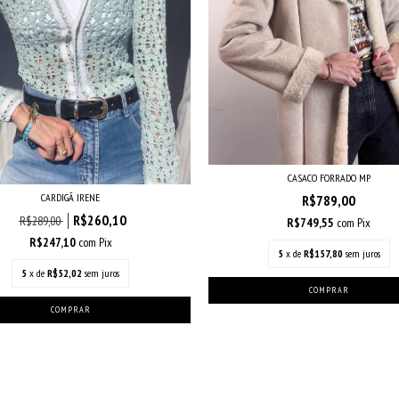
CASACO FORRADO MP
CARDIGÃ IRENE
R$789,00
R$260,10
R$289,00
R$749,55
com
Pix
R$247,10
com
Pix
5
x de
R$157,80
sem juros
5
x de
R$52,02
sem juros