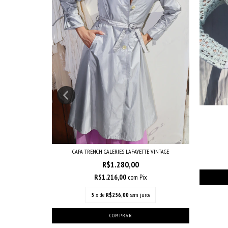
EL MARANT
CAPA TRENCH GALERIES LAFAYETTE VINTAGE
R$1.280,00
R$1.216,00
com
Pix
os
5
x de
R$256,00
sem juros