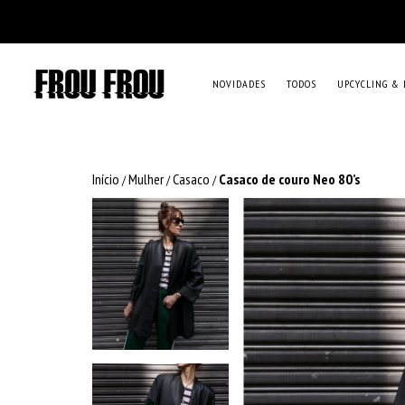
NOVIDADES
TODOS
UPCYCLING & 
Início
Mulher
Casaco
Casaco de couro Neo 80’s
/
/
/