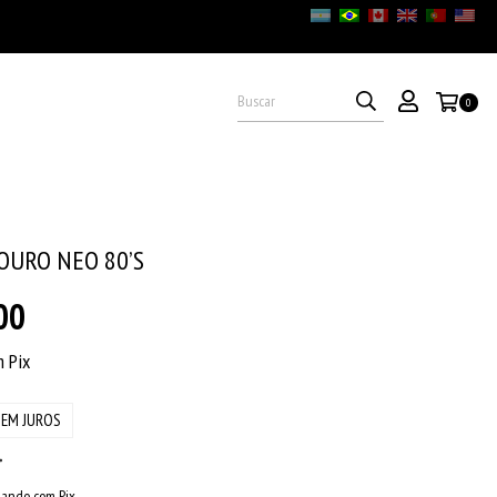
0
OURO NEO 80’S
00
m
Pix
SEM JUROS
ando com Pix