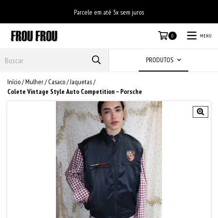
Parcele em até 5x sem juros
MENU
0
PRODUTOS
Início
/
Mulher
/
Casaco
/
Jaquetas
/
Colete Vintage Style Auto Competition – Porsche