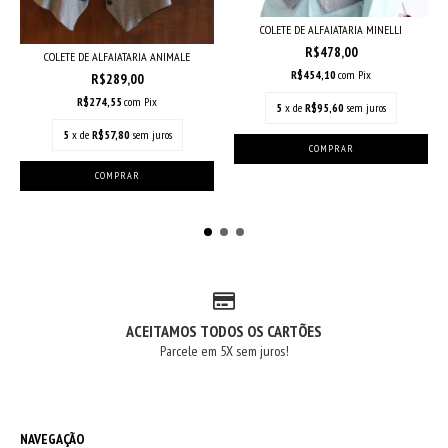
COLETE DE ALFAIATARIA MINELLI
R$478,00
COLETE DE ALFAIATARIA ANIMALE
R$454,10
com
Pix
R$289,00
R$274,55
com
Pix
5
x de
R$95,60
sem juros
5
x de
R$57,80
sem juros
ACEITAMOS TODOS OS CARTÕES
Parcele em 5X sem juros!
NAVEGAÇÃO