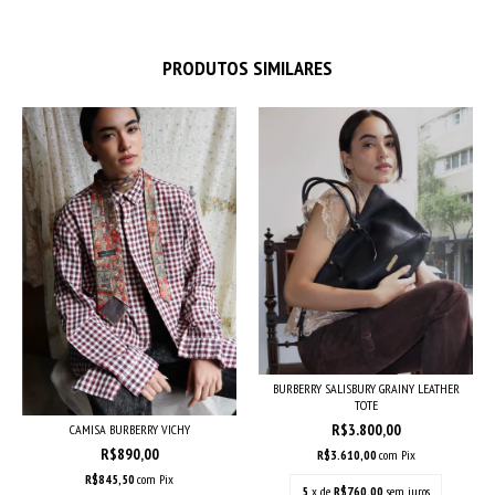
PRODUTOS SIMILARES
BURBERRY SALISBURY GRAINY LEATHER
TOTE
R$3.800,00
CAMISA BURBERRY VICHY
R$890,00
R$3.610,00
com
Pix
R$845,50
com
Pix
5
x de
R$760,00
sem juros