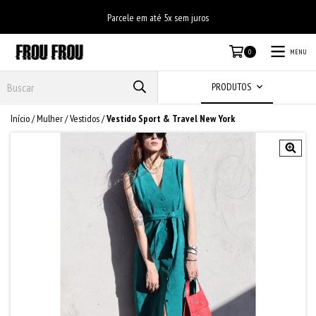
Parcele em até 5x sem juros
MENU
0
PRODUTOS
Início
/
Mulher
/
Vestidos
/
Vestido Sport & Travel New York