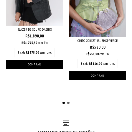
BLAZER DE COURO D’AGINO
R$1.890,00
CINTO CORSET 431 SHOP VERDE
R$1.795,50
com
Pix
R$580,00
5
x de
R$378,00
sem juros
R$551,00
com
Pix
5
x de
R$116,00
sem juros