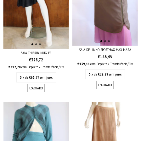
SAIA DE LINHO SPORTMAX MAX MARA
SAIA THIERRY MUGLER
€146,43
€328,72
€139,11
com
Depósito / Transferência/Pix
€312,28
com
Depósito / Transferência/Pix
5
x de
€29,29
sem juros
5
x de
€65,74
sem juros
ESGOTADO
ESGOTADO