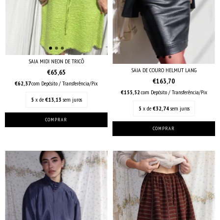
SAIA MIDI NEON DE TRICÔ
SAIA DE COURO HELMUT LANG
€65,65
€163,70
€62,37
com
Depósito / Transferência/Pix
€155,52
com
Depósito / Transferência/Pix
5
x de
€13,13
sem juros
5
x de
€32,74
sem juros