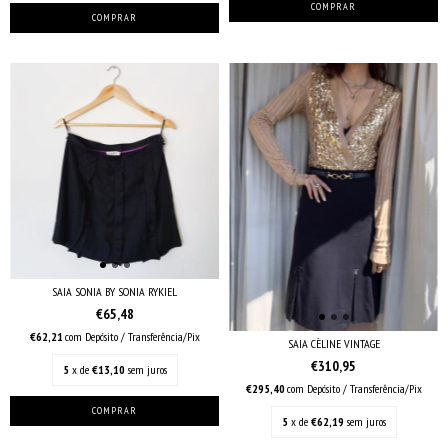
SAIA SONIA BY SONIA RYKIEL
€65,48
€62,21
com
Depósito / Transferência/Pix
SAIA CÈLINE VINTAGE
€310,95
5
x de
€13,10
sem juros
€295,40
com
Depósito / Transferência/Pix
5
x de
€62,19
sem juros