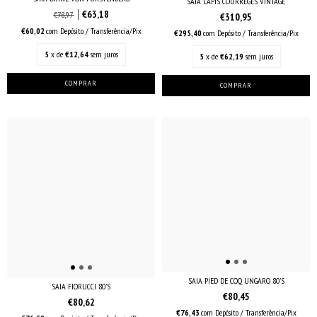
SAIA LÁPIS COURRÈGES VINTAGE
€63,18
€78,97
€310,95
€60,02
com
Depósito / Transferência/Pix
€295,40
com
Depósito / Transferência/Pix
5
x de
€12,64
sem juros
5
x de
€62,19
sem juros
SAIA PIED DE COQ UNGARO 80'S
SAIA FIORUCCI 80’S
€80,45
€80,62
€76,43
com
Depósito / Transferência/Pix