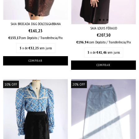
SAIA BROCADA D&G DOLCE&GABBANA
SAIA LOUIS FÉRAUD
€161,23
€207,30
€153,17
com
Depósito / Transferência/Pix
€196,94
com
Depósito / Transferência/Pix
5
x de
€32,25
sem juros
5
x de
€41,46
sem juros
10
%
OFF
20
%
OFF