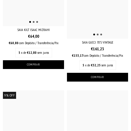
SAIA KILT ISAAC MIZRAHI
€64,00
SAIA GUCCI 70’S VINTAGE
€60,80
com
Depósito / Transferência/Pix
€161,23
5
x de
€12,80
sem juros
€153,17
com
Depósito / Transferência/Pix
5
x de
€32,25
sem juros
9
%
OFF