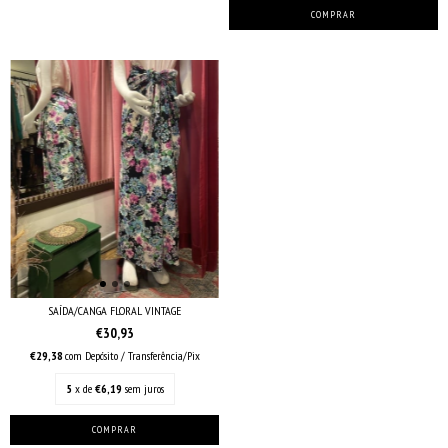
SAÍDA/CANGA FLORAL VINTAGE
€30,93
€29,38
com
Depósito / Transferência/Pix
5
x de
€6,19
sem juros