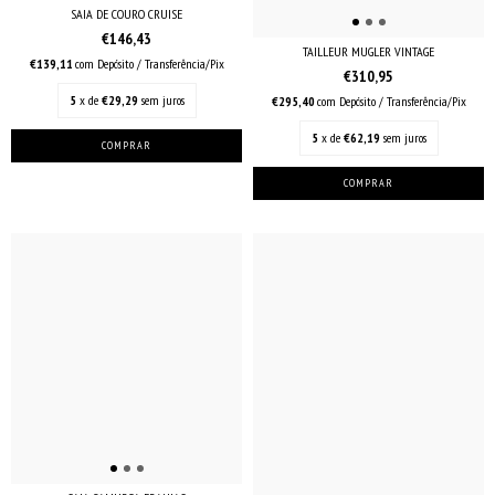
SAIA DE COURO CRUISE
€146,43
TAILLEUR MUGLER VINTAGE
€139,11
com
Depósito / Transferência/Pix
€310,95
5
x de
€29,29
sem juros
€295,40
com
Depósito / Transferência/Pix
5
x de
€62,19
sem juros