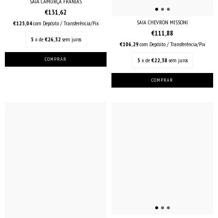
SAIA CAMURÇA FRANJAS
€131,62
SAIA CHEVRON MISSONI
€125,04
com
Depósito / Transferência/Pix
€111,88
5
x de
€26,32
sem juros
€106,29
com
Depósito / Transferência/Pix
5
x de
€22,38
sem juros