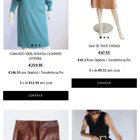
SAIA DE TRICÔ VINTAGE
€47,55
CONJUNTO 100% INTARSIA CASHMERE
ESTRIDGE...
€45,17
com
Depósito / Transferência/Pix
€259,95
5
x de
€9,51
sem juros
€246,95
com
Depósito / Transferência/Pix
5
x de
€51,99
sem juros