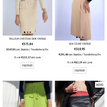
TAILLEUR CHRISTIAN DIOR VINTAGE
SAIA CELINE VINTAGE
€575,84
€310,95
€547,05
com
Depósito / Transferência/Pix
€295,40
com
Depósito / Transferência/Pix
5
x de
€115,17
sem juros
5
x de
€62,19
sem juros
ESGOTADO
ESGOTADO
NOVO