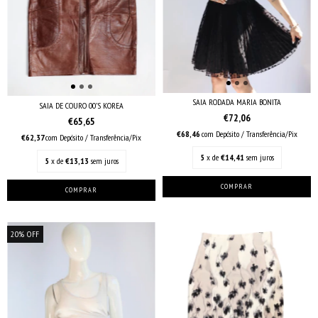
SAIA RODADA MARIA BONITA
SAIA DE COURO 00’S KOREA
€72,06
€65,65
€68,46
com
Depósito / Transferência/Pix
€62,37
com
Depósito / Transferência/Pix
5
x de
€14,41
sem juros
5
x de
€13,13
sem juros
20
%
OFF