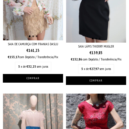
SAIA DE CAMURÇA COM FRANJAS DASLU
SAIA LÁPIS THIERRY MUGLER
€161,23
€139,85
€153,17
com
Depósito / Transferência/Pix
€132,86
com
Depósito / Transferência/Pix
5
x de
€32,25
sem juros
5
x de
€27,97
sem juros