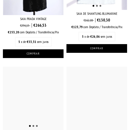
SAIA DE SHANTUNG BLUMARINE
SAIA PRADA VINTAGE
€130,30
€162,88
€266,53
€296,15
€123,79
com
Depósito / Transferência/Pix
€253,20
com
Depósito / Transferência/Pix
5
x de
€26,06
sem juros
5
x de
€53,31
sem juros