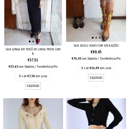
SAIA DASLU JEANS COM APLICAÇÕES
SAIA LONGA EM TRICÔ DE LINHA PRETA COM
€80,45
B...
€76,43
com
Depósito / Transferência/Pix
€37,51
€35,63
com
Depósito / Transferência/Pix
5
x de
€16,09
sem juros
5
x de
€7,50
sem juros
ESGOTADO
ESGOTADO