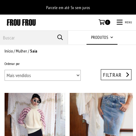
Parcele em até 5x sem juros
MENU
0
PRODUTOS
Início
/
Mulher
/
Saia
Ordenar por
FILTRAR