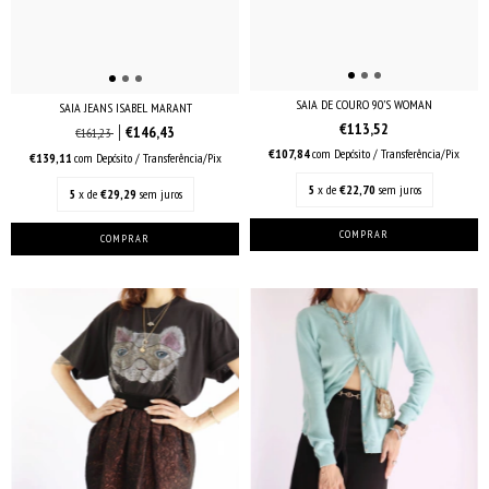
SAIA DE COURO 90’S WOMAN
SAIA JEANS ISABEL MARANT
€113,52
€146,43
€161,23
€107,84
com
Depósito / Transferência/Pix
€139,11
com
Depósito / Transferência/Pix
5
x de
€22,70
sem juros
5
x de
€29,29
sem juros