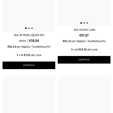
SAIA HELMUT LANG
€97,07
SAIA DE PRATA LÍQUIDA 00’S
€38,04
€47,55
€92,22
com
Depósito / Transferência/Pix
€36,14
com
Depósito / Transferência/Pix
5
x de
€19,41
sem juros
5
x de
€7,61
sem juros