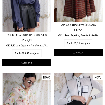
SAIA 70S VINTAGE EVASÊ PLISSADA
€47,55
SAIA PATRICIA MOTTA EM COURO PRETO
€45,17
com
Depósito / Transferência/Pix
€129,81
5
x de
€9,51
sem juros
€123,32
com
Depósito / Transferência/Pix
5
x de
€25,96
sem juros
NOVO
NOVO