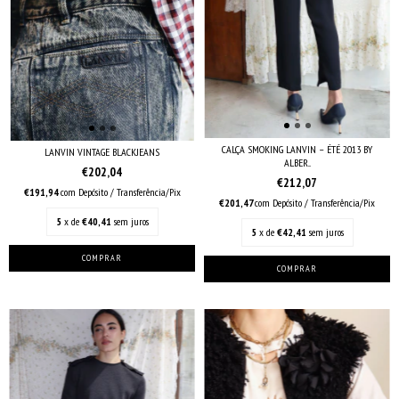
CALÇA SMOKING LANVIN – ÉTÉ 2013 BY
LANVIN VINTAGE BLACKJEANS
ALBER...
€202,04
€212,07
€191,94
com
Depósito / Transferência/Pix
€201,47
com
Depósito / Transferência/Pix
5
x de
€40,41
sem juros
5
x de
€42,41
sem juros