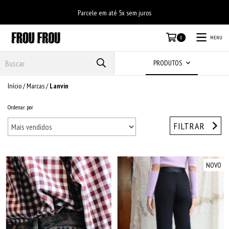
Parcele em até 5x sem juros
MENU
0
PRODUTOS
Início
/
Marcas
/
Lanvin
Ordenar por
FILTRAR
NOVO