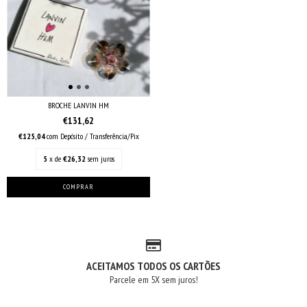
BROCHE LANVIN HM
€131,62
€125,04
com
Depósito / Transferência/Pix
5
x de
€26,32
sem juros
ACEITAMOS TODOS OS CARTÕES
Parcele em 5X sem juros!