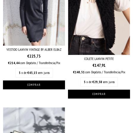
VESTIDO LANVIN VINTAGE BY ALBER ELBAZ
€225,73
COLETE LANVIN PETITE
€214,44
com
Depósito / Transferência/Pix
€147,91
€140,51
com
Depósito / Transferência/Pix
5
x de
€45,15
sem juros
5
x de
€29,58
sem juros