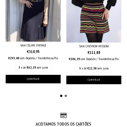
SAIA CÈLINE VINTAGE
SAIA CHEVRON MISSONI
€310,95
€111,88
€295,40
com
Depósito / Transferência/Pix
€106,29
com
Depósito / Transferência/Pix
5
x de
€62,19
sem juros
5
x de
€22,38
sem juros
ACEITAMOS TODOS OS CARTÕES