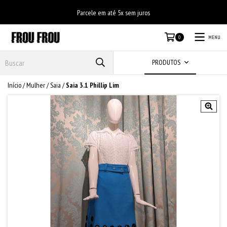
Parcele em até 5x sem juros
MENU
0
PRODUTOS
Início
/
Mulher
/
Saia
/
Saia 3.1 Phillip Lim