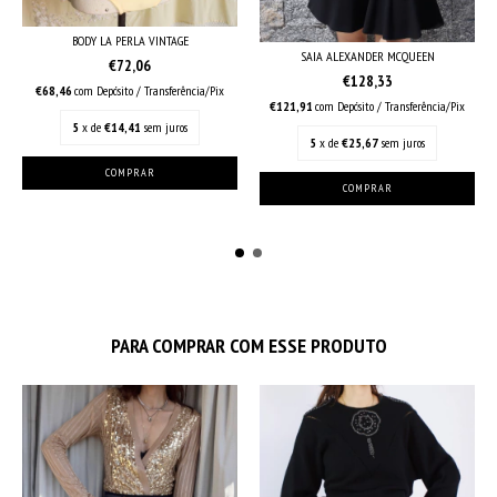
BODY LA PERLA VINTAGE
SAIA ALEXANDER MCQUEEN
€72,06
€128,33
€68,46
com
Depósito / Transferência/Pix
€121,91
com
Depósito / Transferência/Pix
5
x de
€14,41
sem juros
5
x de
€25,67
sem juros
PARA COMPRAR COM ESSE PRODUTO