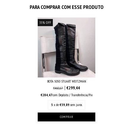
PARA COMPRAR COM ESSE PRODUTO
35
%
OFF
BOTA 5050 STUART WEITZMAN
€299,44
€460,67
€284,47
com
Depósito / Transferência/Pix
5
x de
€59,89
sem juros