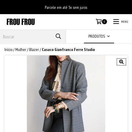
Parcele em até 5x sem juros
MENU
0
PRODUTOS
Início
/
Mulher
/
Blazer
/
Casaco Gianfranco Ferre Studio